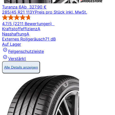
Turanza 6
Ab
327.90 €
285/45 R21 113Y
Preis pro Stück inkl. MwSt.
4.7/5 (2211 Bewertungen)
Kraftstoffeffizienz
A
Nasshaftung
A
Externes Rollgeräusch
71 dB
Auf Lager
Felgenschutzleiste
Verstärkt
Alle Details anzeigen