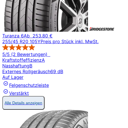
Turanza 6
Ab
253.80 €
255/45 R20 105Y
Preis pro Stück inkl. MwSt.
5/5 (2 Bewertungen)
Kraftstoffeffizienz
A
Nasshaftung
B
Externes Rollgeräusch
69 dB
Auf Lager
Felgenschutzleiste
Verstärkt
Alle Details anzeigen