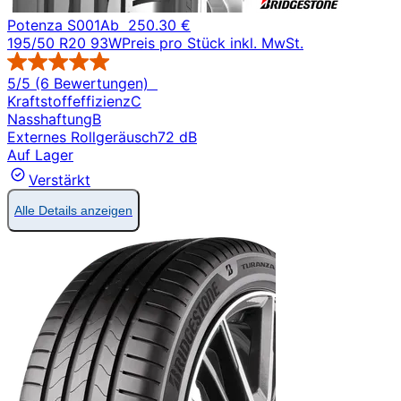
Potenza S001
Ab
250.30 €
195/50 R20 93W
Preis pro Stück inkl. MwSt.
5/5 (6 Bewertungen)
Kraftstoffeffizienz
C
Nasshaftung
B
Externes Rollgeräusch
72 dB
Auf Lager
Verstärkt
Alle Details anzeigen