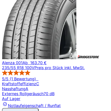
Alenza 001
Ab
163.70 €
235/55 R18 100V
Preis pro Stück inkl. MwSt.
5/5 (1 Bewertung)
Kraftstoffeffizienz
C
Nasshaftung
A
Externes Rollgeräusch
70 dB
Auf Lager
Notlaufeigenschaft / Runflat