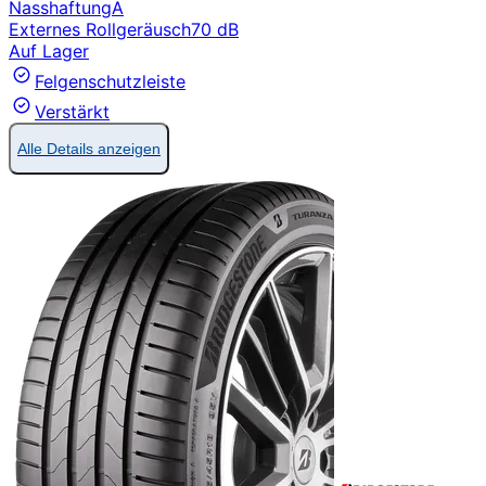
Nasshaftung
A
Externes Rollgeräusch
70 dB
Auf Lager
Felgenschutzleiste
Verstärkt
Alle Details anzeigen