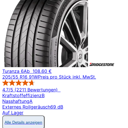
Turanza 6
Ab
108.60 €
205/55 R16 91W
Preis pro Stück inkl. MwSt.
4.7/5 (2211 Bewertungen)
Kraftstoffeffizienz
B
Nasshaftung
A
Externes Rollgeräusch
69 dB
Auf Lager
Alle Details anzeigen