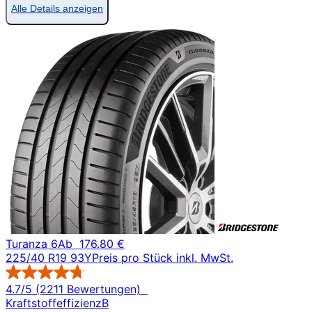
Alle Details anzeigen
Turanza 6
Ab
176.80 €
225/40 R19 93Y
Preis pro Stück inkl. MwSt.
4.7/5 (2211 Bewertungen)
Kraftstoffeffizienz
B