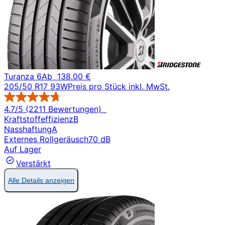
Turanza 6
Ab
138.00 €
205/50 R17 93W
Preis pro Stück inkl. MwSt.
4.7/5 (2211 Bewertungen)
Kraftstoffeffizienz
B
Nasshaftung
A
Externes Rollgeräusch
70 dB
Auf Lager
Verstärkt
Alle Details anzeigen