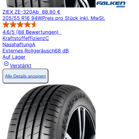
ZIEX ZE-320
Ab
88.80 €
205/55 R16 94W
Preis pro Stück inkl. MwSt.
4.6/5 (88 Bewertungen)
Kraftstoffeffizienz
C
Nasshaftung
A
Externes Rollgeräusch
68 dB
Auf Lager
Verstärkt
Alle Details anzeigen