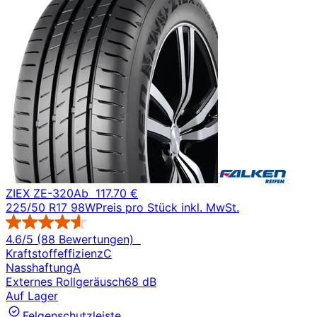
ZIEX ZE-320
Ab
117.70 €
225/50 R17 98W
Preis pro Stück inkl. MwSt.
4.6/5 (88 Bewertungen)
Kraftstoffeffizienz
C
Nasshaftung
A
Externes Rollgeräusch
68 dB
Auf Lager
Felgenschutzleiste