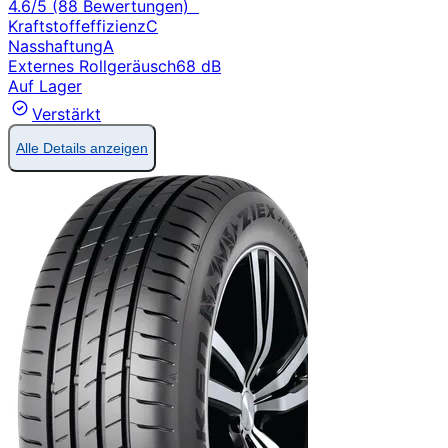
4.6/5 (88 Bewertungen)
Kraftstoffeffizienz
C
Nasshaftung
A
Externes Rollgeräusch
68 dB
Auf Lager
Verstärkt
Alle Details anzeigen