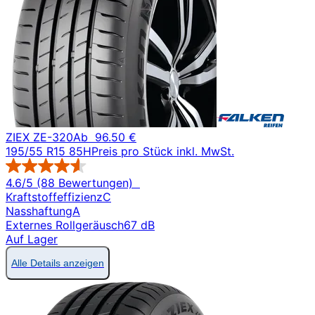
ZIEX ZE-320
Ab
96.50 €
195/55 R15 85H
Preis pro Stück inkl. MwSt.
4.6/5 (88 Bewertungen)
Kraftstoffeffizienz
C
Nasshaftung
A
Externes Rollgeräusch
67 dB
Auf Lager
Alle Details anzeigen