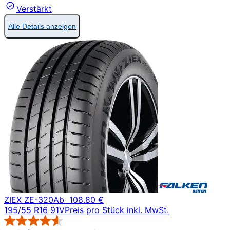
Verstärkt
Alle Details anzeigen
ZIEX ZE-320
Ab
108.80 €
195/55 R16 91V
Preis pro Stück inkl. MwSt.