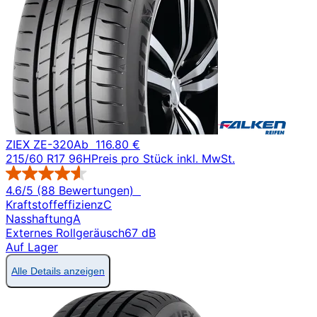
ZIEX ZE-320
Ab
116.80 €
215/60 R17 96H
Preis pro Stück inkl. MwSt.
4.6/5 (88 Bewertungen)
Kraftstoffeffizienz
C
Nasshaftung
A
Externes Rollgeräusch
67 dB
Auf Lager
Alle Details anzeigen