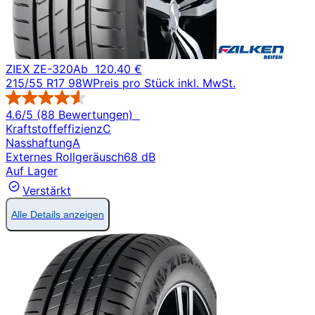
ZIEX ZE-320
Ab
120.40 €
215/55 R17 98W
Preis pro Stück inkl. MwSt.
4.6/5 (88 Bewertungen)
Kraftstoffeffizienz
C
Nasshaftung
A
Externes Rollgeräusch
68 dB
Auf Lager
Verstärkt
Alle Details anzeigen