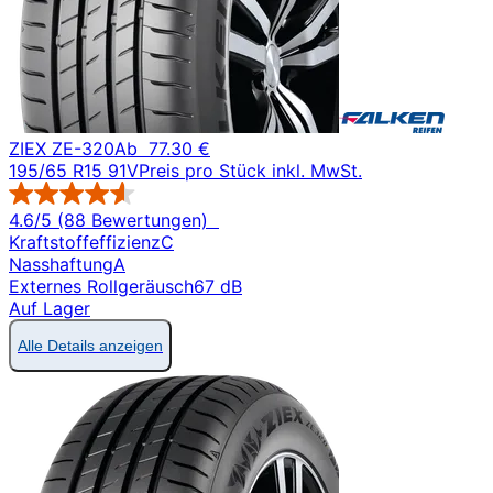
ZIEX ZE-320
Ab
77.30 €
195/65 R15 91V
Preis pro Stück inkl. MwSt.
4.6/5 (88 Bewertungen)
Kraftstoffeffizienz
C
Nasshaftung
A
Externes Rollgeräusch
67 dB
Auf Lager
Alle Details anzeigen