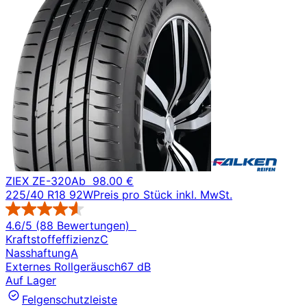
ZIEX ZE-320
Ab
98.00 €
225/40 R18 92W
Preis pro Stück inkl. MwSt.
4.6/5 (88 Bewertungen)
Kraftstoffeffizienz
C
Nasshaftung
A
Externes Rollgeräusch
67 dB
Auf Lager
Felgenschutzleiste