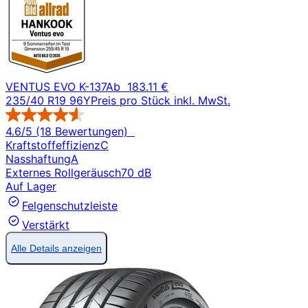
VENTUS EVO K-137
Ab
183.11 €
235/40 R19 96Y
Preis pro Stück inkl. MwSt.
4.6/5 (18 Bewertungen)
Kraftstoffeffizienz
C
Nasshaftung
A
Externes Rollgeräusch
70 dB
Auf Lager
Felgenschutzleiste
Verstärkt
Alle Details anzeigen