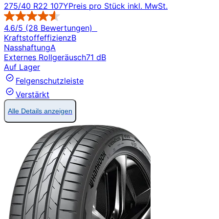
275/40 R22 107Y
Preis pro Stück inkl. MwSt.
4.6/5 (28 Bewertungen)
Kraftstoffeffizienz
B
Nasshaftung
A
Externes Rollgeräusch
71 dB
Auf Lager
Felgenschutzleiste
Verstärkt
Alle Details anzeigen