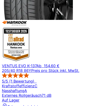
VENTUS EVO K-137
Ab
154.60 €
205/40 R18 86Y
Preis pro Stück inkl. MwSt.
5/5 (1 Bewertung)
Kraftstoffeffizienz
C
Nasshaftung
A
Externes Rollgeräusch
71 dB
Auf Lager