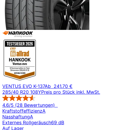
VENTUS EVO K-137
Ab
241.70 €
285/40 R20 108Y
Preis pro Stück inkl. MwSt.
4.6/5 (28 Bewertungen)
Kraftstoffeffizienz
A
Nasshaftung
A
Externes Rollgeräusch
69 dB
Auf Lager