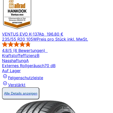
VENTUS EVO K-137
Ab
196.80 €
235/55 R20 105W
Preis pro Stück inkl. MwSt.
4.8/5 (6 Bewertungen)
Kraftstoffeffizienz
B
Nasshaftung
A
Externes Rollgeräusch
70 dB
Auf Lager
Felgenschutzleiste
Verstärkt
Alle Details anzeigen