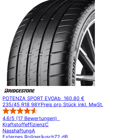
POTENZA SPORT EVO
Ab
160.80 €
235/45 R18 98Y
Preis pro Stück inkl. MwSt.
4.6/5 (17 Bewertungen)
Kraftstoffeffizienz
C
Nasshaftung
A
Externes Rollgeräusch
72 dB