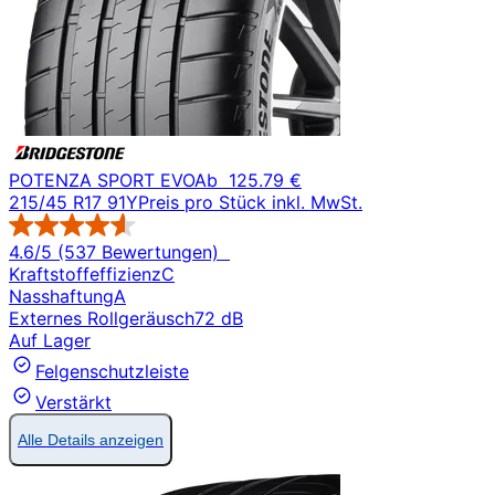
POTENZA SPORT EVO
Ab
125.79 €
215/45 R17 91Y
Preis pro Stück inkl. MwSt.
4.6/5 (537 Bewertungen)
Kraftstoffeffizienz
C
Nasshaftung
A
Externes Rollgeräusch
72 dB
Auf Lager
Felgenschutzleiste
Verstärkt
Alle Details anzeigen