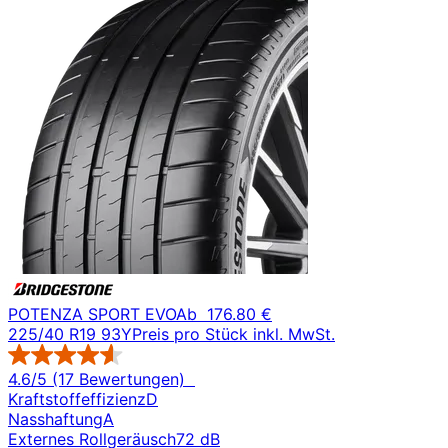
POTENZA SPORT EVO
Ab
176.80 €
225/40 R19 93Y
Preis pro Stück inkl. MwSt.
4.6/5 (17 Bewertungen)
Kraftstoffeffizienz
D
Nasshaftung
A
Externes Rollgeräusch
72 dB