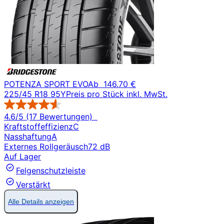
POTENZA SPORT EVO
Ab
146.70 €
225/45 R18 95Y
Preis pro Stück inkl. MwSt.
4.6/5 (17 Bewertungen)
Kraftstoffeffizienz
C
Nasshaftung
A
Externes Rollgeräusch
72 dB
Auf Lager
Felgenschutzleiste
Verstärkt
Alle Details anzeigen