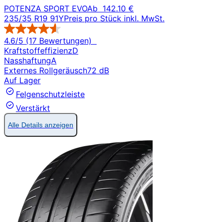
POTENZA SPORT EVO
Ab
142.10 €
235/35 R19 91Y
Preis pro Stück inkl. MwSt.
4.6/5 (17 Bewertungen)
Kraftstoffeffizienz
D
Nasshaftung
A
Externes Rollgeräusch
72 dB
Auf Lager
Felgenschutzleiste
Verstärkt
Alle Details anzeigen