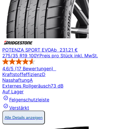
POTENZA SPORT EVO
Ab
231.21 €
275/35 R19 100Y
Preis pro Stück inkl. MwSt.
4.6/5 (17 Bewertungen)
Kraftstoffeffizienz
D
Nasshaftung
A
Externes Rollgeräusch
73 dB
Auf Lager
Felgenschutzleiste
Verstärkt
Alle Details anzeigen