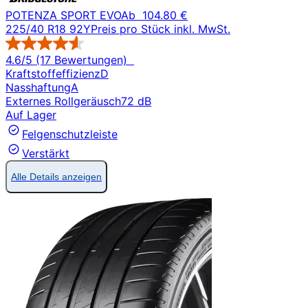
POTENZA SPORT EVO
Ab
104.80 €
225/40 R18 92Y
Preis pro Stück inkl. MwSt.
4.6/5 (17 Bewertungen)
Kraftstoffeffizienz
D
Nasshaftung
A
Externes Rollgeräusch
72 dB
Auf Lager
Felgenschutzleiste
Verstärkt
Alle Details anzeigen