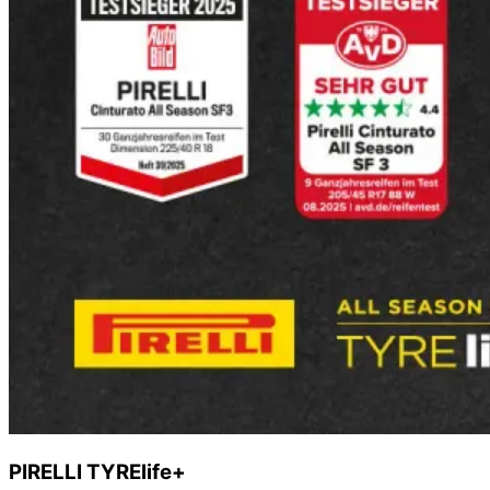
PIRELLI TYRElife+