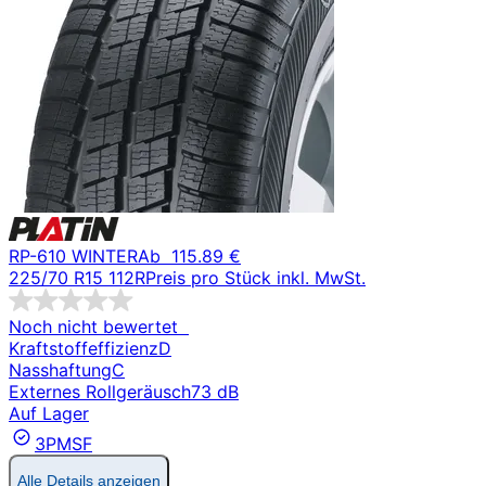
RP-610 WINTER
Ab
115.89 €
225/70 R15 112R
Preis pro Stück inkl. MwSt.
Noch nicht bewertet
Kraftstoffeffizienz
D
Nasshaftung
C
Externes Rollgeräusch
73 dB
Auf Lager
3PMSF
Alle Details anzeigen