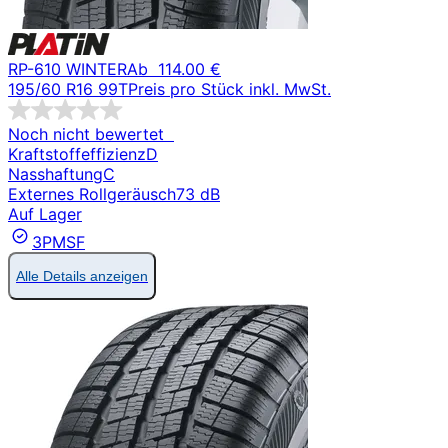
RP-610 WINTER
Ab
114.00 €
195/60 R16 99T
Preis pro Stück inkl. MwSt.
Noch nicht bewertet
Kraftstoffeffizienz
D
Nasshaftung
C
Externes Rollgeräusch
73 dB
Auf Lager
3PMSF
Alle Details anzeigen