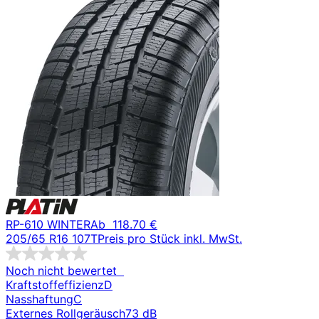
RP-610 WINTER
Ab
118.70 €
205/65 R16 107T
Preis pro Stück inkl. MwSt.
Noch nicht bewertet
Kraftstoffeffizienz
D
Nasshaftung
C
Externes Rollgeräusch
73 dB