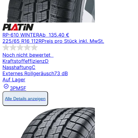
RP-610 WINTER
Ab
135.40 €
225/65 R16 112R
Preis pro Stück inkl. MwSt.
Noch nicht bewertet
Kraftstoffeffizienz
D
Nasshaftung
C
Externes Rollgeräusch
73 dB
Auf Lager
3PMSF
Alle Details anzeigen