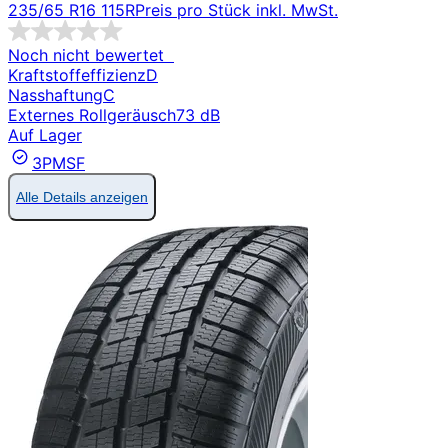
235/65 R16 115R
Preis pro Stück inkl. MwSt.
Noch nicht bewertet
Kraftstoffeffizienz
D
Nasshaftung
C
Externes Rollgeräusch
73 dB
Auf Lager
3PMSF
Alle Details anzeigen