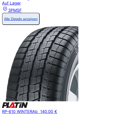
Auf Lager
3PMSF
Alle Details anzeigen
RP-610 WINTER
Ab
140.00 €