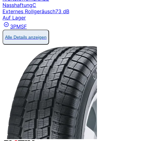
Nasshaftung
C
Externes Rollgeräusch
73 dB
Auf Lager
3PMSF
Alle Details anzeigen