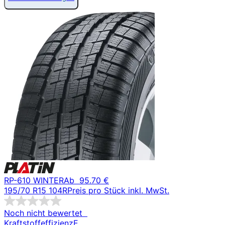
RP-610 WINTER
Ab
95.70 €
195/70 R15 104R
Preis pro Stück inkl. MwSt.
Noch nicht bewertet
Kraftstoffeffizienz
E