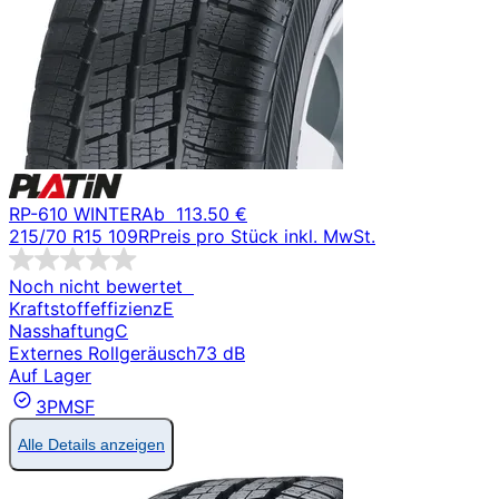
RP-610 WINTER
Ab
113.50 €
215/70 R15 109R
Preis pro Stück inkl. MwSt.
Noch nicht bewertet
Kraftstoffeffizienz
E
Nasshaftung
C
Externes Rollgeräusch
73 dB
Auf Lager
3PMSF
Alle Details anzeigen