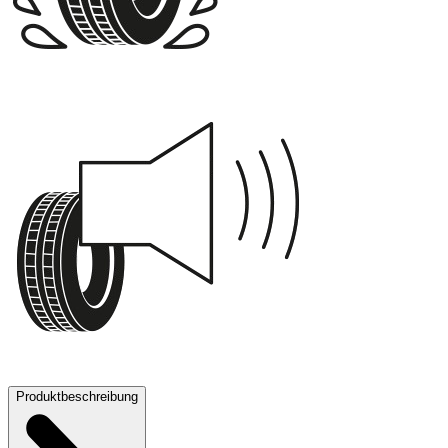
D
71 dB
Produktbeschreibung