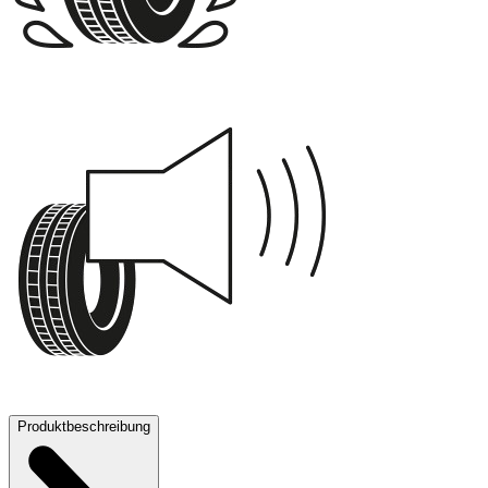
B
71 dB
Produktbeschreibung