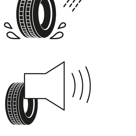
A
71 dB