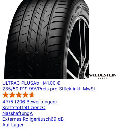
ULTRAC PLUS
Ab
141.00 €
235/50 R19 99V
Preis pro Stück inkl. MwSt.
4.7/5 (206 Bewertungen)
Kraftstoffeffizienz
C
Nasshaftung
A
Externes Rollgeräusch
69 dB
Auf Lager