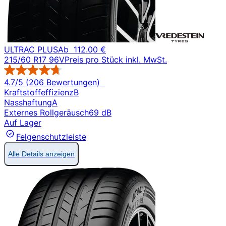
ULTRAC PLUS
Ab
112.00 €
215/60 R17 96V
Preis pro Stück inkl. MwSt.
4.7/5 (206 Bewertungen)
Kraftstoffeffizienz
B
Nasshaftung
A
Externes Rollgeräusch
69 dB
Auf Lager
Felgenschutzleiste
Alle Details anzeigen