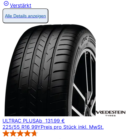
Verstärkt
Alle Details anzeigen
ULTRAC PLUS
Ab
131.99 €
225/55 R16 99Y
Preis pro Stück inkl. MwSt.