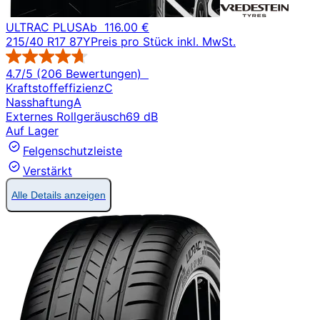
ULTRAC PLUS
Ab
116.00 €
215/40 R17 87Y
Preis pro Stück inkl. MwSt.
4.7/5 (206 Bewertungen)
Kraftstoffeffizienz
C
Nasshaftung
A
Externes Rollgeräusch
69 dB
Auf Lager
Felgenschutzleiste
Verstärkt
Alle Details anzeigen