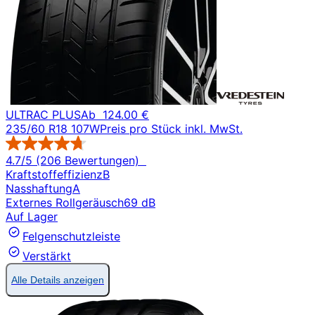
ULTRAC PLUS
Ab
124.00 €
235/60 R18 107W
Preis pro Stück inkl. MwSt.
4.7/5 (206 Bewertungen)
Kraftstoffeffizienz
B
Nasshaftung
A
Externes Rollgeräusch
69 dB
Auf Lager
Felgenschutzleiste
Verstärkt
Alle Details anzeigen