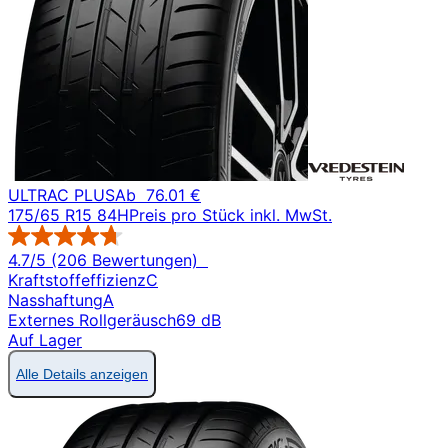
ULTRAC PLUS
Ab
76.01 €
175/65 R15 84H
Preis pro Stück inkl. MwSt.
4.7/5 (206 Bewertungen)
Kraftstoffeffizienz
C
Nasshaftung
A
Externes Rollgeräusch
69 dB
Auf Lager
Alle Details anzeigen