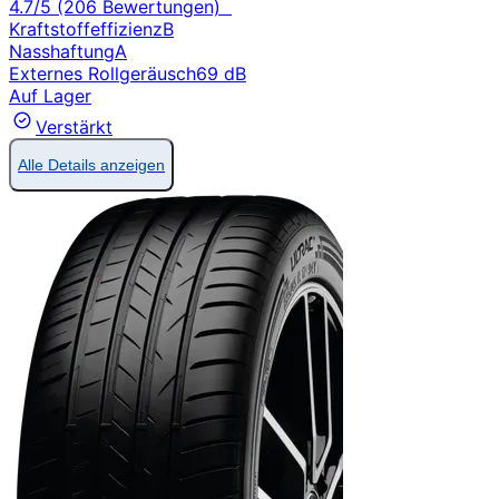
4.7/5 (206 Bewertungen)
Kraftstoffeffizienz
B
Nasshaftung
A
Externes Rollgeräusch
69 dB
Auf Lager
Verstärkt
Alle Details anzeigen