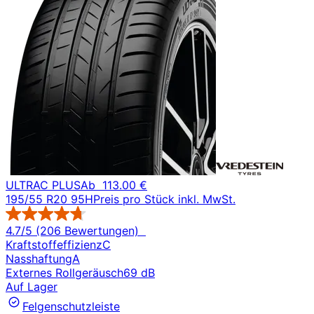
ULTRAC PLUS
Ab
113.00 €
195/55 R20 95H
Preis pro Stück inkl. MwSt.
4.7/5 (206 Bewertungen)
Kraftstoffeffizienz
C
Nasshaftung
A
Externes Rollgeräusch
69 dB
Auf Lager
Felgenschutzleiste