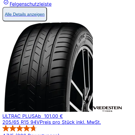
Felgenschutzleiste
Alle Details anzeigen
ULTRAC PLUS
Ab
101.00 €
205/65 R15 94V
Preis pro Stück inkl. MwSt.