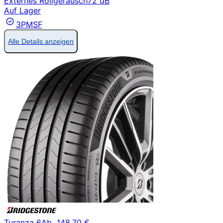
Externes Rollgeräusch
72 dB
Auf Lager
3PMSF
Alle Details anzeigen
Turanza 6
Ab
148.70 €