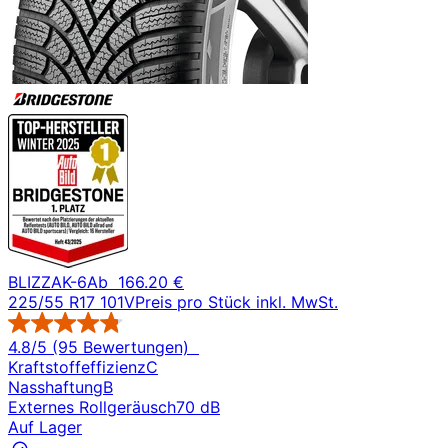
BLIZZAK-6
Ab
166.20 €
225/55 R17 101V
Preis pro Stück inkl. MwSt.
4.8/5 (95 Bewertungen)
Kraftstoffeffizienz
C
Nasshaftung
B
Externes Rollgeräusch
70 dB
Auf Lager