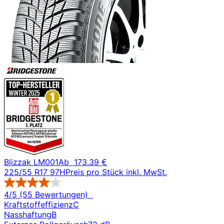
Blizzak LM001
Ab
173.39 €
225/55 R17 97H
Preis pro Stück inkl. MwSt.
4/5 (55 Bewertungen)
Kraftstoffeffizienz
C
Nasshaftung
B