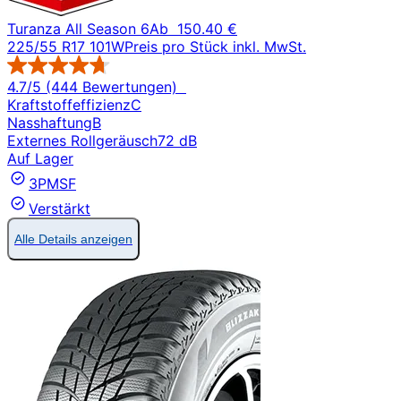
Turanza All Season 6
Ab
150.40 €
225/55 R17 101W
Preis pro Stück inkl. MwSt.
4.7/5 (444 Bewertungen)
Kraftstoffeffizienz
C
Nasshaftung
B
Externes Rollgeräusch
72 dB
Auf Lager
3PMSF
Verstärkt
Alle Details anzeigen