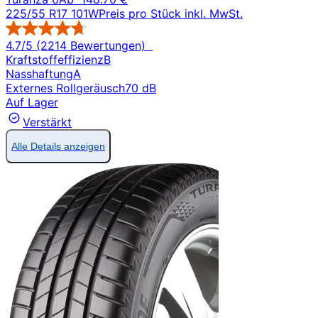
225/55 R17 101W
Preis pro Stück inkl. MwSt.
4.7/5 (2214 Bewertungen)
Kraftstoffeffizienz
B
Nasshaftung
A
Externes Rollgeräusch
70 dB
Auf Lager
Verstärkt
Alle Details anzeigen