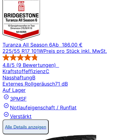
Turanza All Season 6
Ab
186.00 €
225/55 R17 101W
Preis pro Stück inkl. MwSt.
4.8/5 (9 Bewertungen)
Kraftstoffeffizienz
C
Nasshaftung
B
Externes Rollgeräusch
71 dB
Auf Lager
3PMSF
Notlaufeigenschaft / Runflat
Verstärkt
Alle Details anzeigen