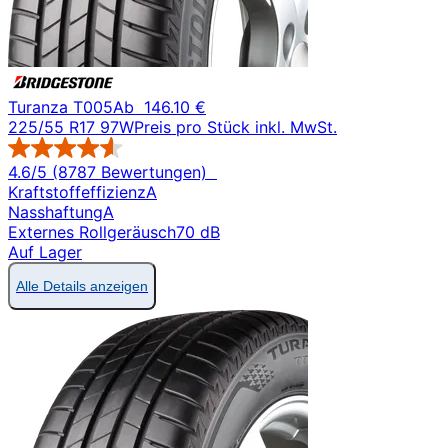
Turanza T005
Ab
146.10 €
225/55 R17 97W
Preis pro Stück inkl. MwSt.
4.6/5 (8787 Bewertungen)
Kraftstoffeffizienz
A
Nasshaftung
A
Externes Rollgeräusch
70 dB
Auf Lager
Alle Details anzeigen