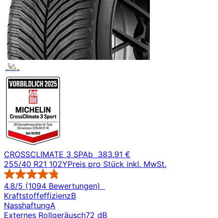
CROSSCLIMATE 3 SP
Ab
383.91 €
255/40 R21 102Y
Preis pro Stück inkl. MwSt.
4.8/5 (1094 Bewertungen)
Kraftstoffeffizienz
B
Nasshaftung
A
Externes Rollgeräusch
72 dB