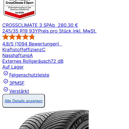
CROSSCLIMATE 3 SP
Ab
280.30 €
245/35 R19 93Y
Preis pro Stück inkl. MwSt.
4.8/5 (1094 Bewertungen)
Kraftstoffeffizienz
C
Nasshaftung
A
Externes Rollgeräusch
72 dB
Auf Lager
Felgenschutzleiste
3PMSF
Verstärkt
Alle Details anzeigen