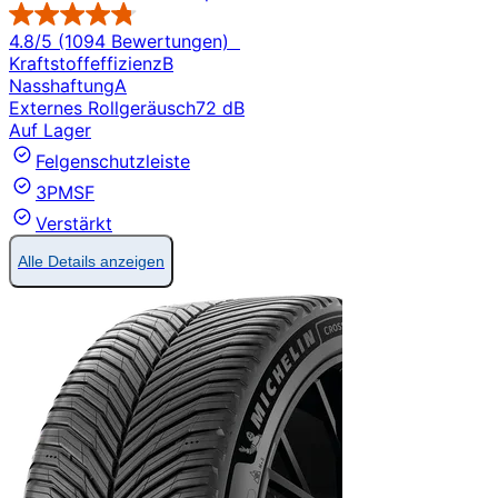
4.8/5 (1094 Bewertungen)
Kraftstoffeffizienz
B
Nasshaftung
A
Externes Rollgeräusch
72 dB
Auf Lager
Felgenschutzleiste
3PMSF
Verstärkt
Alle Details anzeigen