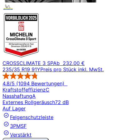
CROSSCLIMATE 3 SP
Ab
232.00 €
235/35 R19 91Y
Preis pro Stück inkl. MwSt.
4.8/5 (1094 Bewertungen)
Kraftstoffeffizienz
C
Nasshaftung
A
Externes Rollgeräusch
72 dB
Auf Lager
Felgenschutzleiste
3PMSF
Verstärkt