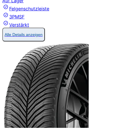
Auf Lager
Felgenschutzleiste
3PMSF
Verstärkt
Alle Details anzeigen