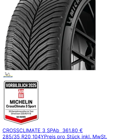
CROSSCLIMATE 3 SP
Ab
361.80 €
285/35 R20 104Y
Preis pro Stück inkl. MwSt.