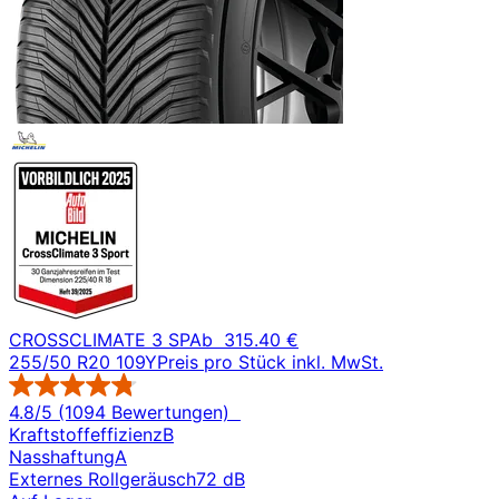
CROSSCLIMATE 3 SP
Ab
315.40 €
255/50 R20 109Y
Preis pro Stück inkl. MwSt.
4.8/5 (1094 Bewertungen)
Kraftstoffeffizienz
B
Nasshaftung
A
Externes Rollgeräusch
72 dB