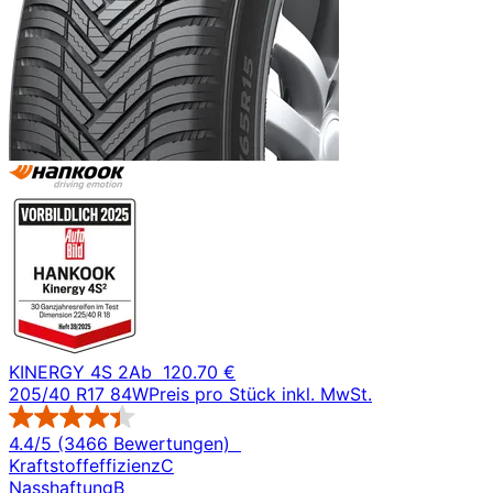
KINERGY 4S 2
Ab
120.70 €
205/40 R17 84W
Preis pro Stück inkl. MwSt.
4.4/5 (3466 Bewertungen)
Kraftstoffeffizienz
C
Nasshaftung
B