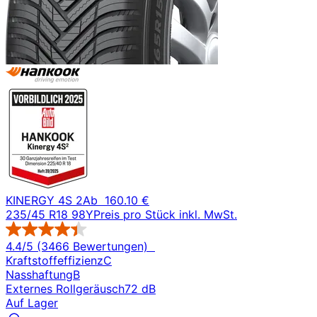
KINERGY 4S 2
Ab
160.10 €
235/45 R18 98Y
Preis pro Stück inkl. MwSt.
4.4/5 (3466 Bewertungen)
Kraftstoffeffizienz
C
Nasshaftung
B
Externes Rollgeräusch
72 dB
Auf Lager