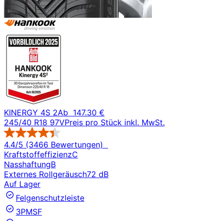
KINERGY 4S 2
Ab
147.30 €
245/40 R18 97V
Preis pro Stück inkl. MwSt.
4.4/5 (3466 Bewertungen)
Kraftstoffeffizienz
C
Nasshaftung
B
Externes Rollgeräusch
72 dB
Auf Lager
Felgenschutzleiste
3PMSF