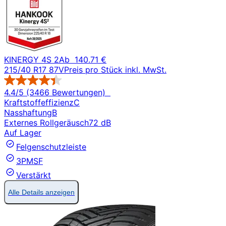
KINERGY 4S 2
Ab
140.71 €
215/40 R17 87V
Preis pro Stück inkl. MwSt.
4.4/5 (3466 Bewertungen)
Kraftstoffeffizienz
C
Nasshaftung
B
Externes Rollgeräusch
72 dB
Auf Lager
Felgenschutzleiste
3PMSF
Verstärkt
Alle Details anzeigen