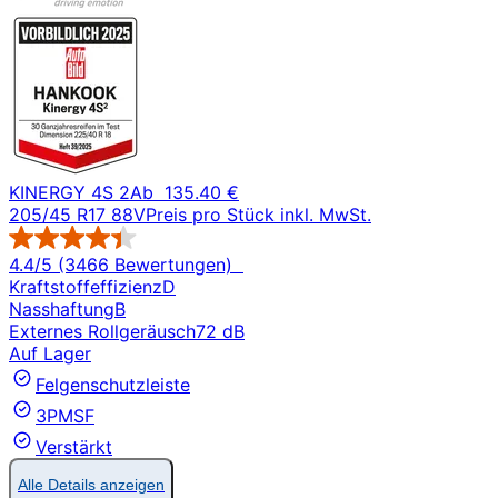
KINERGY 4S 2
Ab
135.40 €
205/45 R17 88V
Preis pro Stück inkl. MwSt.
4.4/5 (3466 Bewertungen)
Kraftstoffeffizienz
D
Nasshaftung
B
Externes Rollgeräusch
72 dB
Auf Lager
Felgenschutzleiste
3PMSF
Verstärkt
Alle Details anzeigen