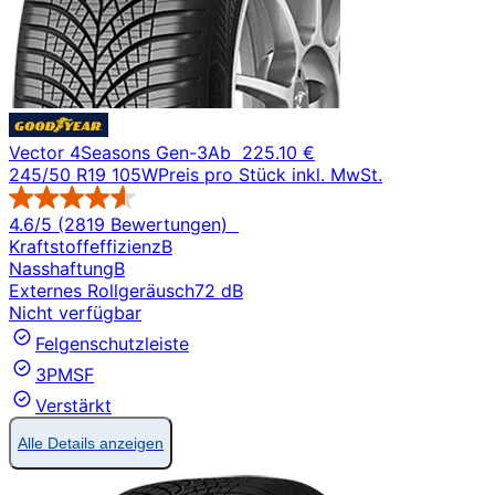
Vector 4Seasons Gen-3
Ab
225.10 €
245/50 R19 105W
Preis pro Stück inkl. MwSt.
4.6/5 (2819 Bewertungen)
Kraftstoffeffizienz
B
Nasshaftung
B
Externes Rollgeräusch
72 dB
Nicht verfügbar
Felgenschutzleiste
3PMSF
Verstärkt
Alle Details anzeigen