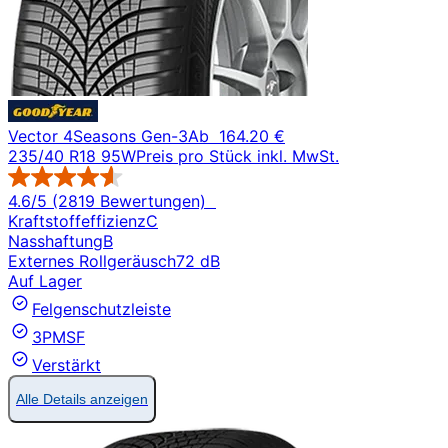
Vector 4Seasons Gen-3
Ab
164.20 €
235/40 R18 95W
Preis pro Stück inkl. MwSt.
4.6/5 (2819 Bewertungen)
Kraftstoffeffizienz
C
Nasshaftung
B
Externes Rollgeräusch
72 dB
Auf Lager
Felgenschutzleiste
3PMSF
Verstärkt
Alle Details anzeigen