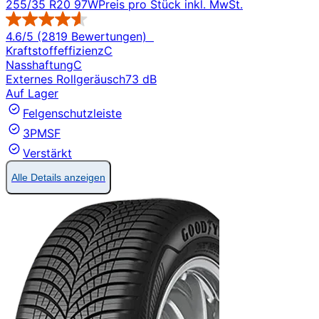
255/35 R20 97W
Preis pro Stück inkl. MwSt.
4.6/5 (2819 Bewertungen)
Kraftstoffeffizienz
C
Nasshaftung
C
Externes Rollgeräusch
73 dB
Auf Lager
Felgenschutzleiste
3PMSF
Verstärkt
Alle Details anzeigen