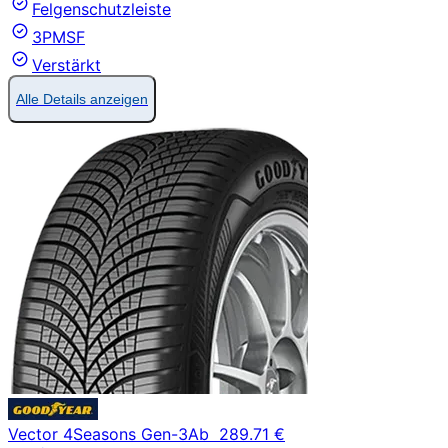
Felgenschutzleiste
3PMSF
Verstärkt
Alle Details anzeigen
Vector 4Seasons Gen-3
Ab
289.71 €