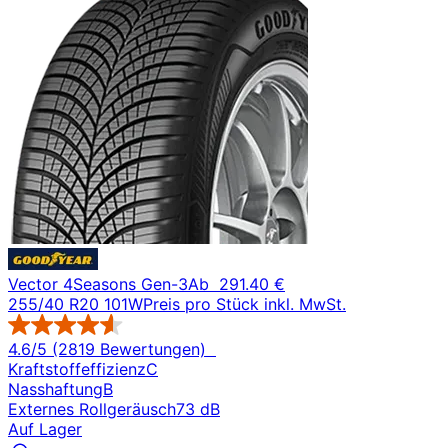
Vector 4Seasons Gen-3
Ab
291.40 €
255/40 R20 101W
Preis pro Stück inkl. MwSt.
4.6/5 (2819 Bewertungen)
Kraftstoffeffizienz
C
Nasshaftung
B
Externes Rollgeräusch
73 dB
Auf Lager