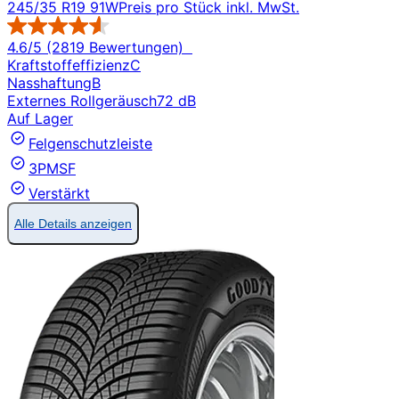
245/35 R19 91W
Preis pro Stück inkl. MwSt.
4.6/5 (2819 Bewertungen)
Kraftstoffeffizienz
C
Nasshaftung
B
Externes Rollgeräusch
72 dB
Auf Lager
Felgenschutzleiste
3PMSF
Verstärkt
Alle Details anzeigen