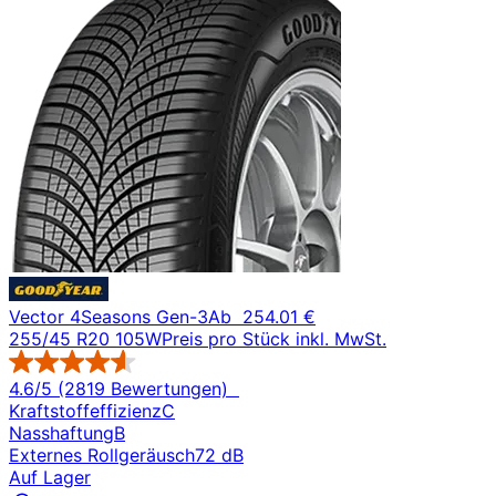
Vector 4Seasons Gen-3
Ab
254.01 €
255/45 R20 105W
Preis pro Stück inkl. MwSt.
4.6/5 (2819 Bewertungen)
Kraftstoffeffizienz
C
Nasshaftung
B
Externes Rollgeräusch
72 dB
Auf Lager