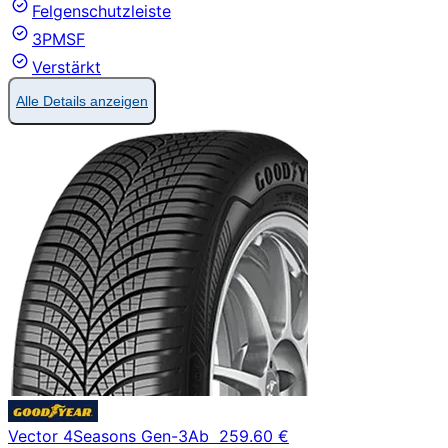
Felgenschutzleiste
3PMSF
Verstärkt
Alle Details anzeigen
Vector 4Seasons Gen-3
Ab
259.60 €