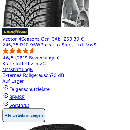
Vector 4Seasons Gen-3
Ab
259.30 €
245/35 R20 95W
Preis pro Stück inkl. MwSt.
4.6/5 (2819 Bewertungen)
Kraftstoffeffizienz
C
Nasshaftung
B
Externes Rollgeräusch
72 dB
Auf Lager
Felgenschutzleiste
3PMSF
Verstärkt
Alle Details anzeigen