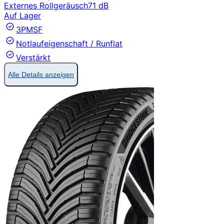
Externes Rollgeräusch
71 dB
Auf Lager
3PMSF
Notlaufeigenschaft / Runflat
Verstärkt
Alle Details anzeigen