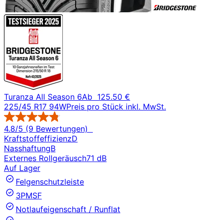
Turanza All Season 6
Ab
125.50 €
225/45 R17 94W
Preis pro Stück inkl. MwSt.
4.8/5 (9 Bewertungen)
Kraftstoffeffizienz
D
Nasshaftung
B
Externes Rollgeräusch
71 dB
Auf Lager
Felgenschutzleiste
3PMSF
Notlaufeigenschaft / Runflat