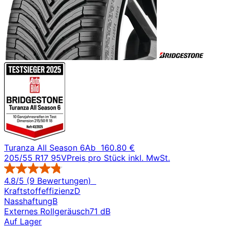
Turanza All Season 6
Ab
160.80 €
205/55 R17 95V
Preis pro Stück inkl. MwSt.
4.8/5 (9 Bewertungen)
Kraftstoffeffizienz
D
Nasshaftung
B
Externes Rollgeräusch
71 dB
Auf Lager