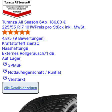
Turanza All Season 6
Ab
186.00 €
225/55 R17 101W
Preis pro Stück inkl. MwSt.
4.8/5 (9 Bewertungen)
Kraftstoffeffizienz
C
Nasshaftung
B
Externes Rollgeräusch
71 dB
Auf Lager
3PMSF
Notlaufeigenschaft / Runflat
Verstärkt
Alle Details anzeigen