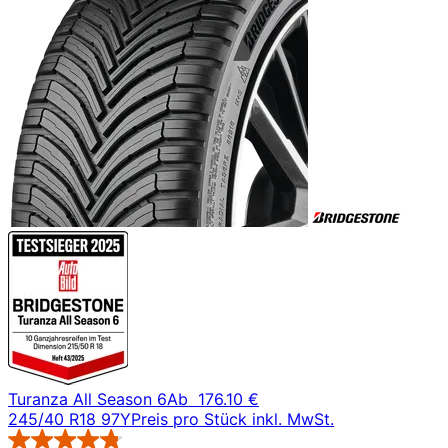
Turanza All Season 6
Ab
176.10 €
245/40 R18 97Y
Preis pro Stück inkl. MwSt.