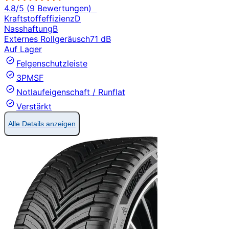
4.8/5 (9 Bewertungen)
Kraftstoffeffizienz
D
Nasshaftung
B
Externes Rollgeräusch
71 dB
Auf Lager
Felgenschutzleiste
3PMSF
Notlaufeigenschaft / Runflat
Verstärkt
Alle Details anzeigen