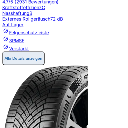
4.7/5 (2931 Bewertungen)
Kraftstoffeffizienz
C
Nasshaftung
B
Externes Rollgeräusch
72 dB
Auf Lager
Felgenschutzleiste
3PMSF
Verstärkt
Alle Details anzeigen