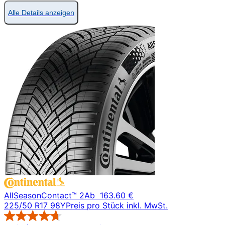
Alle Details anzeigen
AllSeasonContact™ 2
Ab
163.60 €
225/50 R17 98Y
Preis pro Stück inkl. MwSt.