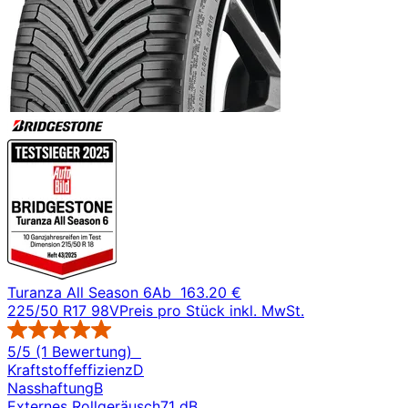
Turanza All Season 6
Ab
163.20 €
225/50 R17 98V
Preis pro Stück inkl. MwSt.
5/5 (1 Bewertung)
Kraftstoffeffizienz
D
Nasshaftung
B
Externes Rollgeräusch
71 dB