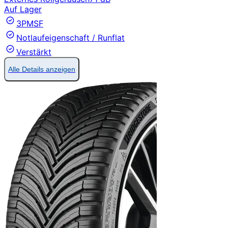
Auf Lager
3PMSF
Notlaufeigenschaft / Runflat
Verstärkt
Alle Details anzeigen