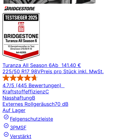
Turanza All Season 6
Ab
141.40 €
225/50 R17 98V
Preis pro Stück inkl. MwSt.
4.7/5 (445 Bewertungen)
Kraftstoffeffizienz
C
Nasshaftung
B
Externes Rollgeräusch
70 dB
Auf Lager
Felgenschutzleiste
3PMSF
Verstärkt