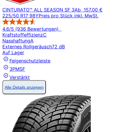
CINTURATO™ ALL SEASON SF 3
Ab
157.00 €
225/50 R17 98Y
Preis pro Stück inkl. MwSt.
4.6/5 (936 Bewertungen)
Kraftstoffeffizienz
C
Nasshaftung
A
Externes Rollgeräusch
72 dB
Auf Lager
Felgenschutzleiste
3PMSF
Verstärkt
Alle Details anzeigen