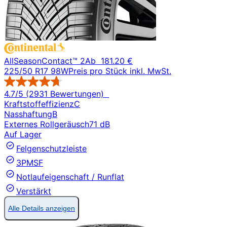
AllSeasonContact™ 2
Ab
181.20 €
225/50 R17 98W
Preis pro Stück inkl. MwSt.
4.7/5 (2931 Bewertungen)
Kraftstoffeffizienz
C
Nasshaftung
B
Externes Rollgeräusch
71 dB
Auf Lager
Felgenschutzleiste
3PMSF
Notlaufeigenschaft / Runflat
Verstärkt
Alle Details anzeigen