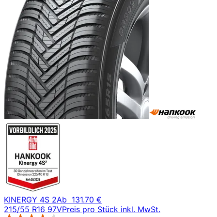
KINERGY 4S 2
Ab
131.70 €
215/55 R16 97V
Preis pro Stück inkl. MwSt.