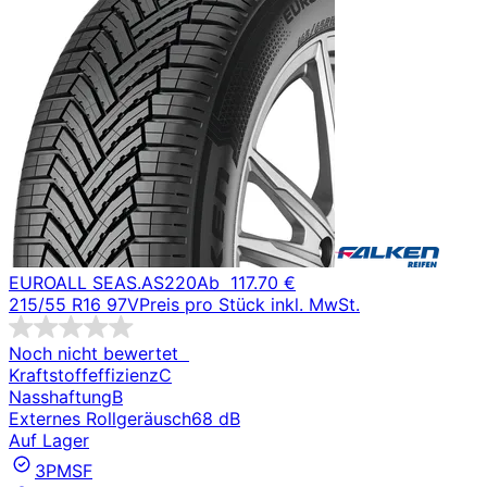
EUROALL SEAS.AS220
Ab
117.70 €
215/55 R16 97V
Preis pro Stück inkl. MwSt.
Noch nicht bewertet
Kraftstoffeffizienz
C
Nasshaftung
B
Externes Rollgeräusch
68 dB
Auf Lager
3PMSF