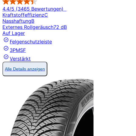
4.4/5 (3465 Bewertungen)
Kraftstoffeffizienz
C
Nasshaftung
B
Externes Rollgeräusch
72 dB
Auf Lager
Felgenschutzleiste
3PMSF
Verstärkt
Alle Details anzeigen