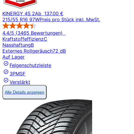
KINERGY 4S 2
Ab
137.00 €
215/55 R16 97W
Preis pro Stück inkl. MwSt.
4.4/5 (3465 Bewertungen)
Kraftstoffeffizienz
C
Nasshaftung
B
Externes Rollgeräusch
72 dB
Auf Lager
Felgenschutzleiste
3PMSF
Verstärkt
Alle Details anzeigen