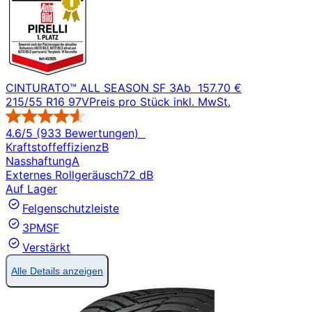
CINTURATO™ ALL SEASON SF 3
Ab
157.70 €
215/55 R16 97V
Preis pro Stück inkl. MwSt.
4.6/5 (933 Bewertungen)
Kraftstoffeffizienz
B
Nasshaftung
A
Externes Rollgeräusch
72 dB
Auf Lager
Felgenschutzleiste
3PMSF
Verstärkt
Alle Details anzeigen