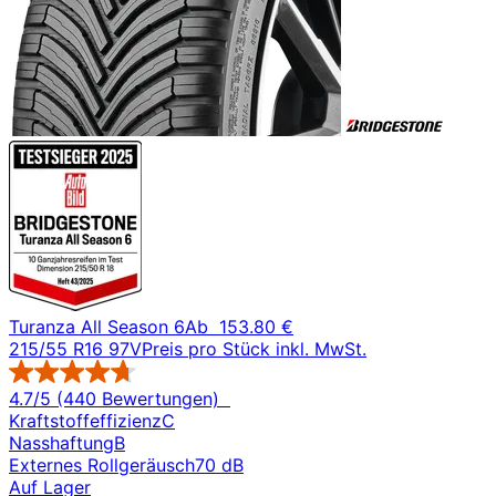
Turanza All Season 6
Ab
153.80 €
215/55 R16 97V
Preis pro Stück inkl. MwSt.
4.7/5 (440 Bewertungen)
Kraftstoffeffizienz
C
Nasshaftung
B
Externes Rollgeräusch
70 dB
Auf Lager