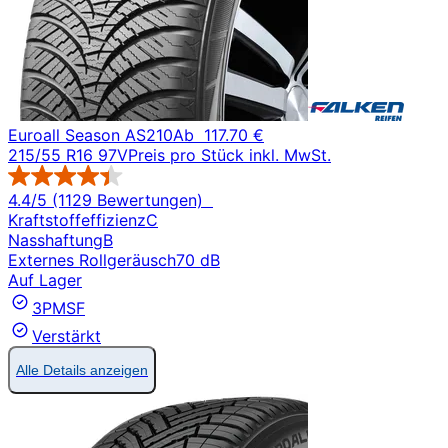
Euroall Season AS210
Ab
117.70 €
215/55 R16 97V
Preis pro Stück inkl. MwSt.
4.4/5 (1129 Bewertungen)
Kraftstoffeffizienz
C
Nasshaftung
B
Externes Rollgeräusch
70 dB
Auf Lager
3PMSF
Verstärkt
Alle Details anzeigen