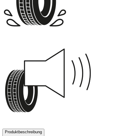
C
71 dB
Produktbeschreibung