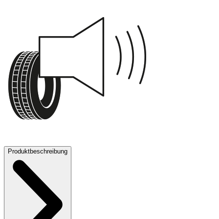
B
73 dB
Produktbeschreibung