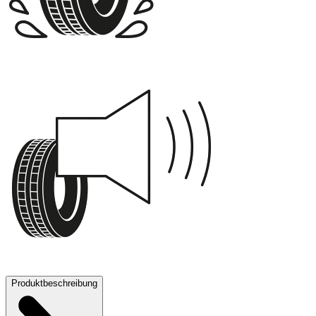
B
71 dB
Produktbeschreibung