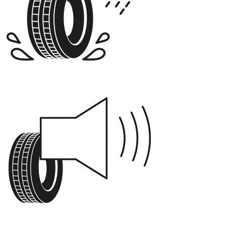
B
73 dB