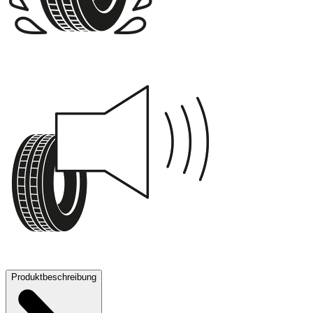
B
70 dB
Produktbeschreibung