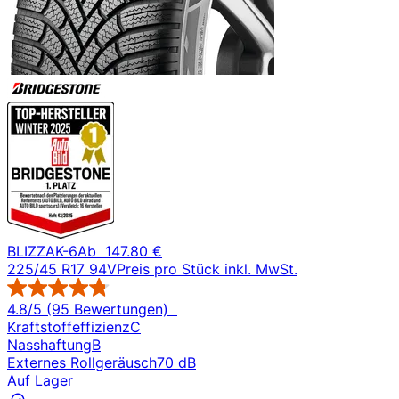
BLIZZAK-6
Ab
147.80 €
225/45 R17 94V
Preis pro Stück inkl. MwSt.
4.8/5 (95 Bewertungen)
Kraftstoffeffizienz
C
Nasshaftung
B
Externes Rollgeräusch
70 dB
Auf Lager