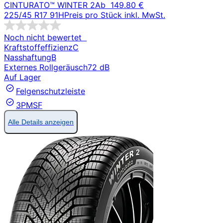
CINTURATO™ WINTER 2
Ab
149.80 €
225/45 R17 91H
Preis pro Stück inkl. MwSt.
Noch nicht bewertet
Kraftstoffeffizienz
C
Nasshaftung
B
Externes Rollgeräusch
72 dB
Auf Lager
Felgenschutzleiste
3PMSF
Alle Details anzeigen