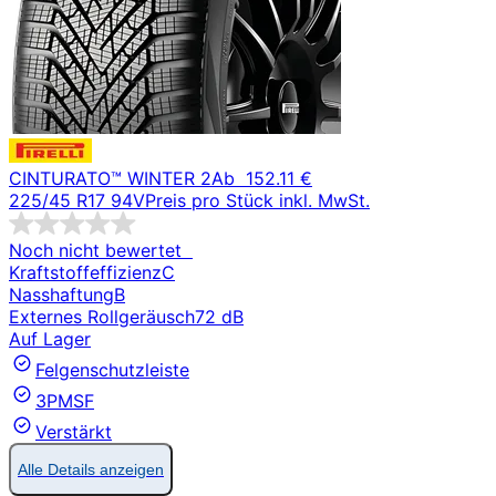
CINTURATO™ WINTER 2
Ab
152.11 €
225/45 R17 94V
Preis pro Stück inkl. MwSt.
Noch nicht bewertet
Kraftstoffeffizienz
C
Nasshaftung
B
Externes Rollgeräusch
72 dB
Auf Lager
Felgenschutzleiste
3PMSF
Verstärkt
Alle Details anzeigen