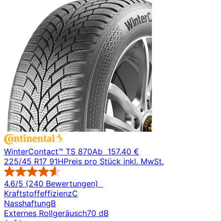
WinterContact™ TS 870
Ab
157.40 €
225/45 R17 91H
Preis pro Stück inkl. MwSt.
4.6/5 (240 Bewertungen)
Kraftstoffeffizienz
C
Nasshaftung
B
Externes Rollgeräusch
70 dB