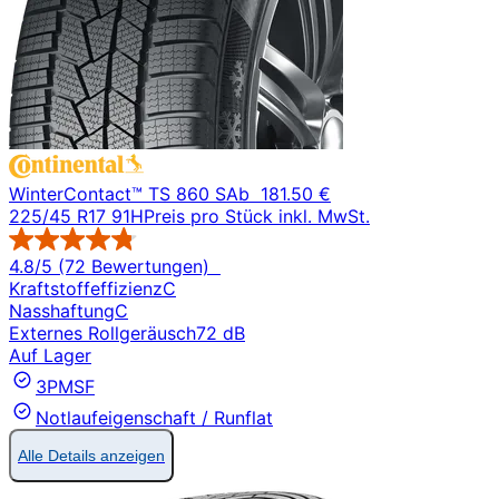
WinterContact™ TS 860 S
Ab
181.50 €
225/45 R17 91H
Preis pro Stück inkl. MwSt.
4.8/5 (72 Bewertungen)
Kraftstoffeffizienz
C
Nasshaftung
C
Externes Rollgeräusch
72 dB
Auf Lager
3PMSF
Notlaufeigenschaft / Runflat
Alle Details anzeigen