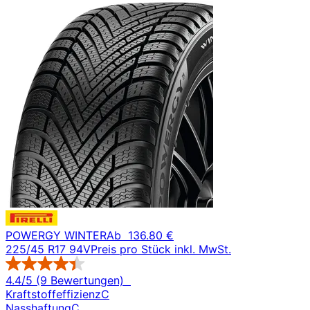
POWERGY WINTER
Ab
136.80 €
225/45 R17 94V
Preis pro Stück inkl. MwSt.
4.4/5 (9 Bewertungen)
Kraftstoffeffizienz
C
Nasshaftung
C