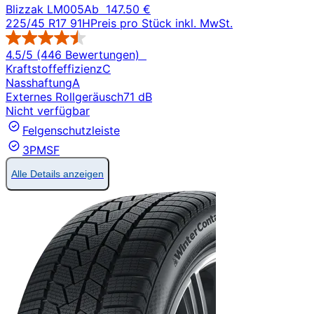
Blizzak LM005
Ab
147.50 €
225/45 R17 91H
Preis pro Stück inkl. MwSt.
4.5/5 (446 Bewertungen)
Kraftstoffeffizienz
C
Nasshaftung
A
Externes Rollgeräusch
71 dB
Nicht verfügbar
Felgenschutzleiste
3PMSF
Alle Details anzeigen