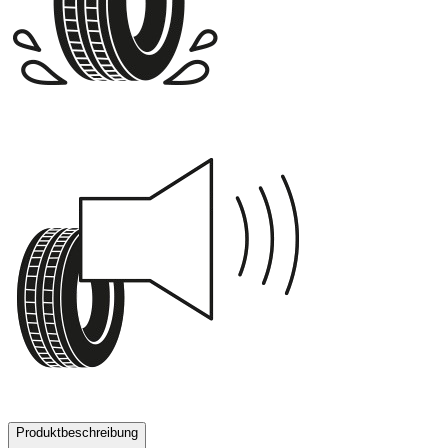
B
70 dB
Produktbeschreibung