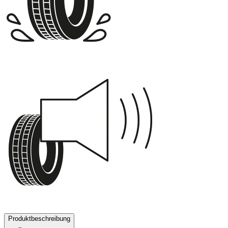
B
71 dB
Produktbeschreibung