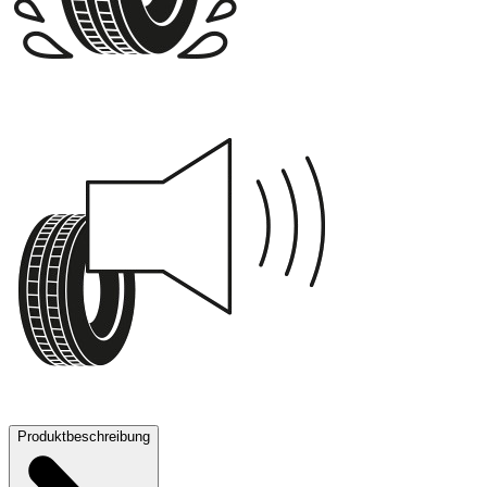
B
71 dB
Produktbeschreibung