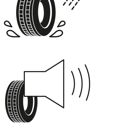
B
72 dB