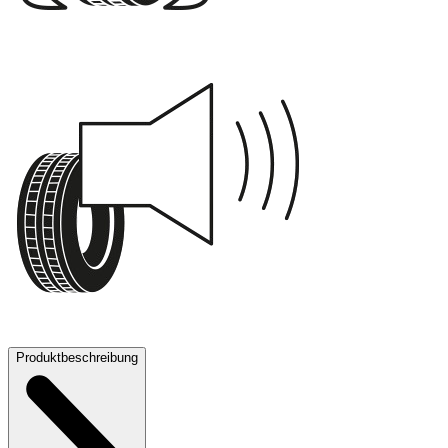
C
71 dB
Produktbeschreibung