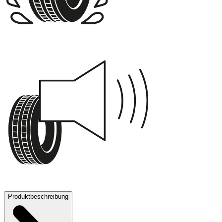
A
73 dB
Produktbeschreibung