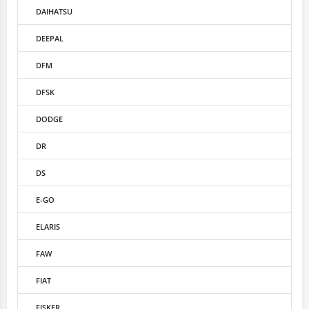
DAIHATSU
DEEPAL
DFM
DFSK
DODGE
DR
DS
E-GO
ELARIS
FAW
FIAT
FISKER