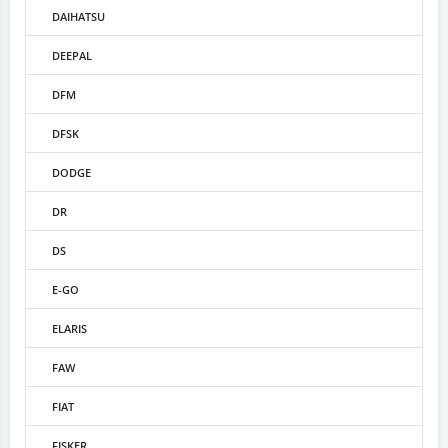
DAIHATSU
DEEPAL
DFM
DFSK
DODGE
DR
DS
E-GO
ELARIS
FAW
FIAT
FISKER