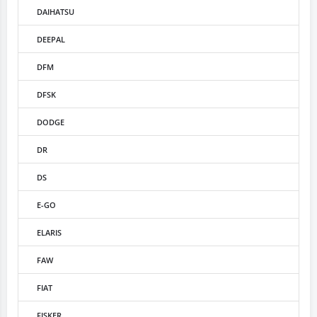
DAIHATSU
DEEPAL
DFM
DFSK
DODGE
DR
DS
E-GO
ELARIS
FAW
FIAT
FISKER