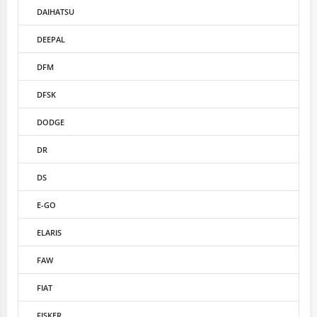
DAIHATSU
DEEPAL
DFM
DFSK
DODGE
DR
DS
E-GO
ELARIS
FAW
FIAT
FISKER