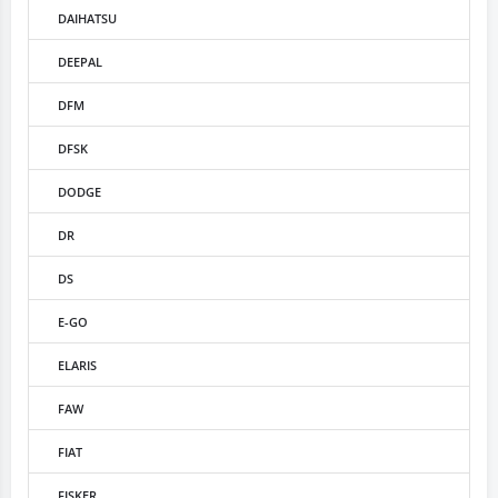
DAIHATSU
DEEPAL
DFM
DFSK
DODGE
DR
DS
E-GO
ELARIS
FAW
FIAT
FISKER