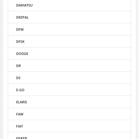
DAIHATSU
DEEPAL
DFM
DFSK
DODGE
DR
DS
E-GO
ELARIS
FAW
FIAT
FISKER