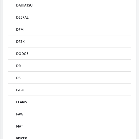
DAIHATSU
DEEPAL
DFM
DFSK
DODGE
DR
DS
E-GO
ELARIS
FAW
FIAT
FISKER