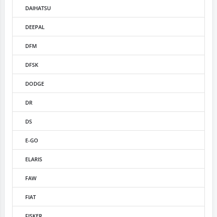
DAIHATSU
DEEPAL
DFM
DFSK
DODGE
DR
DS
E-GO
ELARIS
FAW
FIAT
FISKER