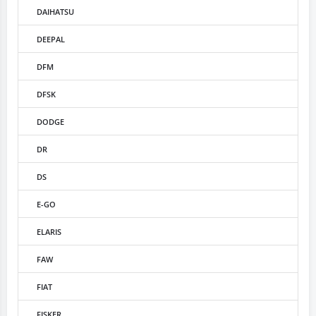
DAIHATSU
DEEPAL
DFM
DFSK
DODGE
DR
DS
E-GO
ELARIS
FAW
FIAT
FISKER