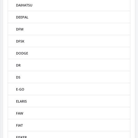
DAIHATSU
DEEPAL
DFM
DFSK
DODGE
DR
DS
E-GO
ELARIS
FAW
FIAT
FISKER