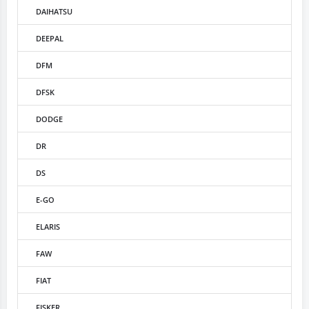
DAIHATSU
DEEPAL
DFM
DFSK
DODGE
DR
DS
E-GO
ELARIS
FAW
FIAT
FISKER