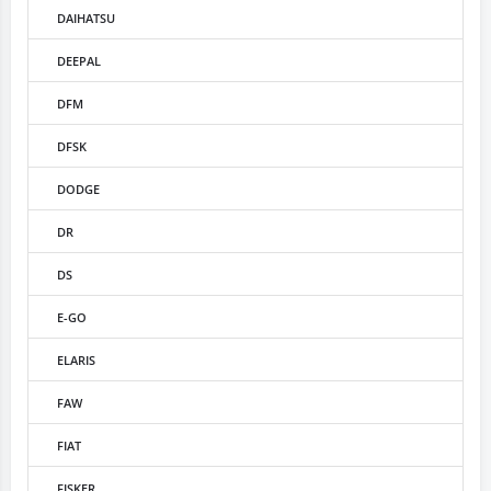
DAIHATSU
DEEPAL
DFM
DFSK
DODGE
DR
DS
E-GO
ELARIS
FAW
FIAT
FISKER