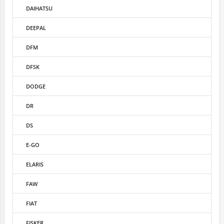
DAIHATSU
DEEPAL
DFM
DFSK
DODGE
DR
DS
E-GO
ELARIS
FAW
FIAT
FISKER