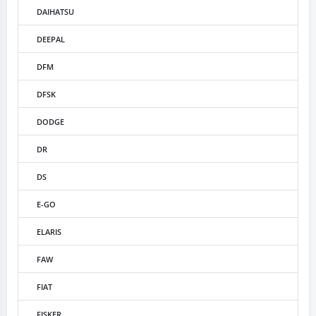
DAIHATSU
DEEPAL
DFM
DFSK
DODGE
DR
DS
E-GO
ELARIS
FAW
FIAT
FISKER