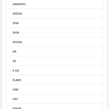
DAIHATSU
DEEPAL
DFM
DFSK
DODGE
DR
DS
E-GO
ELARIS
FAW
FIAT
FISKER