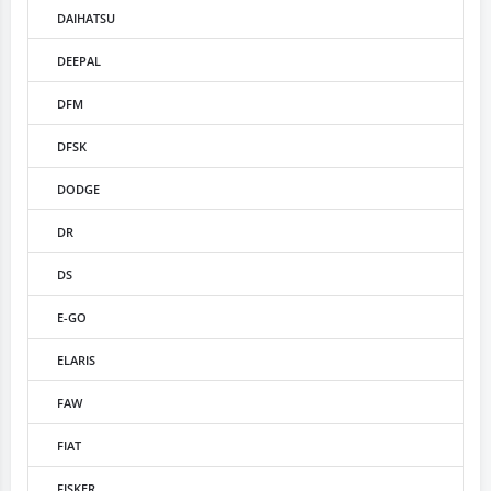
DAIHATSU
DEEPAL
DFM
DFSK
DODGE
DR
DS
E-GO
ELARIS
FAW
FIAT
FISKER