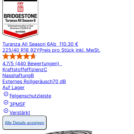
Turanza All Season 6
Ab
110.30 €
225/40 R18 92Y
Preis pro Stück inkl. MwSt.
4.7/5 (440 Bewertungen)
Kraftstoffeffizienz
C
Nasshaftung
B
Externes Rollgeräusch
70 dB
Auf Lager
Felgenschutzleiste
3PMSF
Verstärkt
Alle Details anzeigen