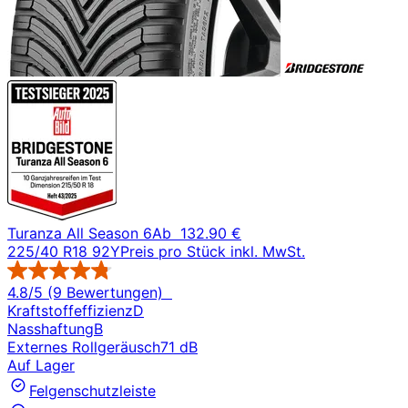
Turanza All Season 6
Ab
132.90 €
225/40 R18 92Y
Preis pro Stück inkl. MwSt.
4.8/5 (9 Bewertungen)
Kraftstoffeffizienz
D
Nasshaftung
B
Externes Rollgeräusch
71 dB
Auf Lager
Felgenschutzleiste