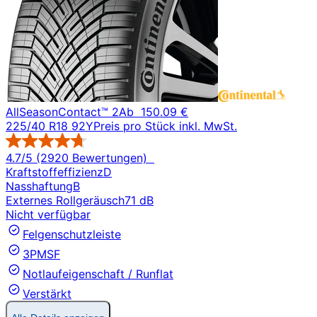
AllSeasonContact™ 2
Ab
150.09 €
225/40 R18 92Y
Preis pro Stück inkl. MwSt.
4.7/5 (2920 Bewertungen)
Kraftstoffeffizienz
D
Nasshaftung
B
Externes Rollgeräusch
71 dB
Nicht verfügbar
Felgenschutzleiste
3PMSF
Notlaufeigenschaft / Runflat
Verstärkt