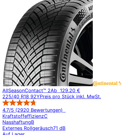
AllSeasonContact™ 2
Ab
129.20 €
225/40 R18 92Y
Preis pro Stück inkl. MwSt.
4.7/5 (2920 Bewertungen)
Kraftstoffeffizienz
C
Nasshaftung
B
Externes Rollgeräusch
71 dB
Auf Lager