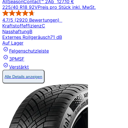
AllSeasonContact™ 2
Ab
127.10 €
225/40 R18 92V
Preis pro Stück inkl. MwSt.
4.7/5 (2920 Bewertungen)
Kraftstoffeffizienz
C
Nasshaftung
B
Externes Rollgeräusch
71 dB
Auf Lager
Felgenschutzleiste
3PMSF
Verstärkt
Alle Details anzeigen