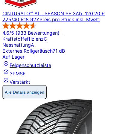
CINTURATO™ ALL SEASON SF 3
Ab
120.20 €
225/40 R18 92Y
Preis pro Stück inkl. MwSt.
4.6/5 (933 Bewertungen)
Kraftstoffeffizienz
C
Nasshaftung
A
Externes Rollgeräusch
71 dB
Auf Lager
Felgenschutzleiste
3PMSF
Verstärkt
Alle Details anzeigen