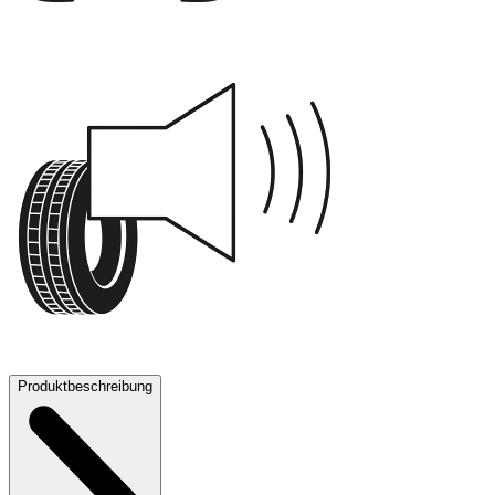
A
73 dB
Produktbeschreibung