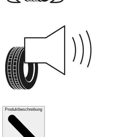
B
71 dB
Produktbeschreibung