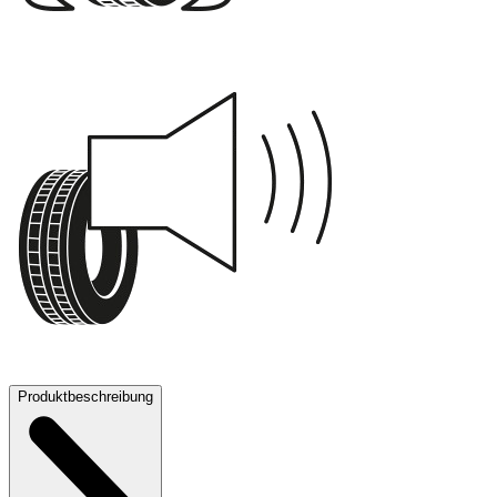
B
71 dB
Produktbeschreibung